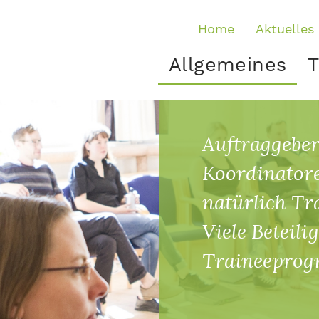
Home
Aktuelles
Allgemeines
T
Auftraggeber
Koordinatore
natürlich T
Viele Beteil
Traineeprog