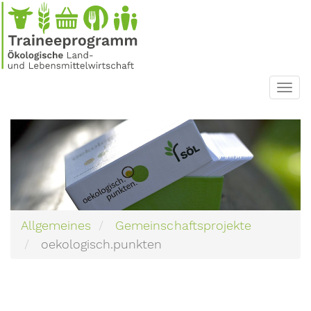
Direkt
zum
Inhalt
Toggl
navig
Allgemeines
Gemeinschaftsprojekte
oekologisch.punkten