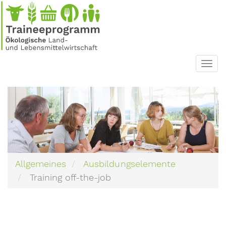
Direkt
zum
Inhalt
Toggl
navig
Allgemeines
Ausbildungselemente
Training off-the-job