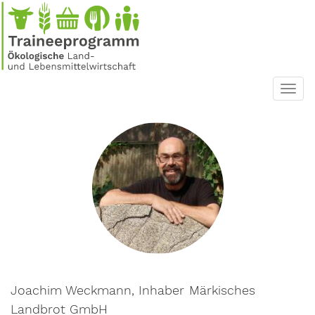
Direkt
zum
Inhalt
Toggl
navig
Joachim Weckmann, Inhaber Märkisches
Landbrot GmbH